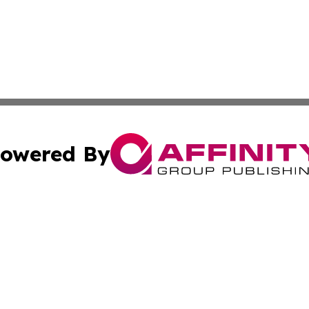
owered By
ubmit Press Release
Terms & Conditions
Copyright/DMCA
 Inc. dba Affinity Group Publishing & Cultural Post Norwa
Cookie Settings / Your Privacy Choices