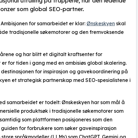
asjonal utrulling på trappene, har den ledende
Bonzer som global SEO-partner.
- Ambisjonen for samarbeidet er klar:
Ønskeskyen
skal
 både tradisjonelle søkemotorer og den fremvoksende
rene og har blitt et digitalt kraftsenter for
er for tiden i gang med en ambisiøs global skalering.
 destinasjonen for inspirasjon og gavekoordinering på
kyen et strategisk partnerskap med SEO-spesialistene i
ed samarbeidet er todelt: Ønskeskyen har som mål å
ersielle produktsøk i tradisjonelle søkemotorer som
samtidig som plattformen posisjoneres som den
guiden for forbrukere som søker gaveinspirasjon
 store språkmodeller (LLMs) som ChatGPT, Gemini og