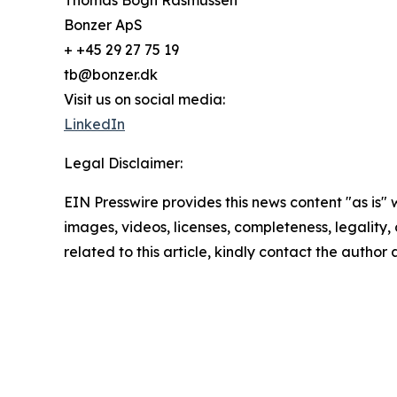
Thomas Bogh Rasmussen
Bonzer ApS
+ +45 29 27 75 19
tb@bonzer.dk
Visit us on social media:
LinkedIn
Legal Disclaimer:
EIN Presswire provides this news content "as is" 
images, videos, licenses, completeness, legality, o
related to this article, kindly contact the author