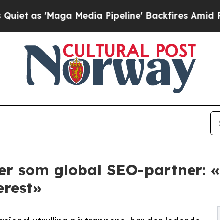
Maga Media Pipeline' Backfires Amid Rumors Tru
r som global SEO-partner: «
erest»