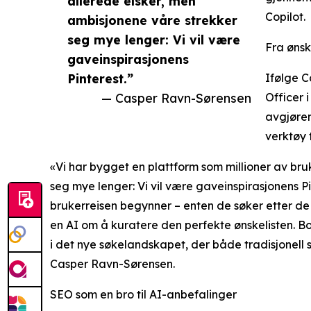
allerede elsker, men
Copilot.
ambisjonene våre strekker
seg mye lenger: Vi vil være
Fra ønske
gaveinspirasjonens
Pinterest.”
Ifølge 
— Casper Ravn-Sørensen
Officer 
avgjøren
verktøy 
«Vi har bygget en plattform som millioner av br
seg mye lenger: Vi vil være gaveinspirasjonens Pin
brukerreisen begynner – enten de søker etter de 
en AI om å kuratere den perfekte ønskelisten. Bon
i det nye søkelandskapet, der både tradisjonell s
Casper Ravn-Sørensen.
SEO som en bro til AI-anbefalinger