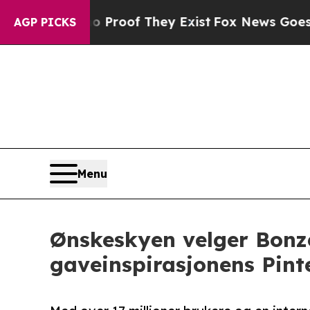
ers no Proof They Exist
Fox News Goes Quiet as '
AGP PICKS
Menu
Ønskeskyen velger Bonze
gaveinspirasjonens Pint