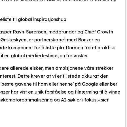
liste til global inspirasjonshub
Casper Ravn-Sørensen, medgründer og Chief Growth
i Ønskeskyen, er partnerskapet med Bonzer en
de komponent for å løfte plattformen fra et praktisk
til en global mediedestinasjon for ønsker.
ukere allerede elsker, men ambisjonene våre strekker
terest. Dette krever at vi er til stede akkurat der
'beste gavene til ham eller henne' på Google eller ber
zer har vist en unik forståelse og tilnærming til å vinne
økemotoroptimalisering og AI-søk er i fokus,» sier