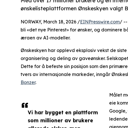
Med over 17 millioner brukere og en intern
ønskelisteplattformen Ønskeskyen valgt 
NORWAY, March 18, 2026 /
EINPresswire.com
/ -
bli «det nye Pinterest» for ønsker, og dominere
æraen av AI-modeller.
Ønskeskyen har opplevd eksplosiv vekst de siste å
organisering og deling av gaveønsker. Selskapet 
Dette for å befeste sin posisjon som den primære
tvers av internasjonale markeder, inngår Ønskes
Bonzer
.
Målet m
eie komm
Google, 
Vi har bygget en plattform
ledende 
som millioner av brukere
gjennom