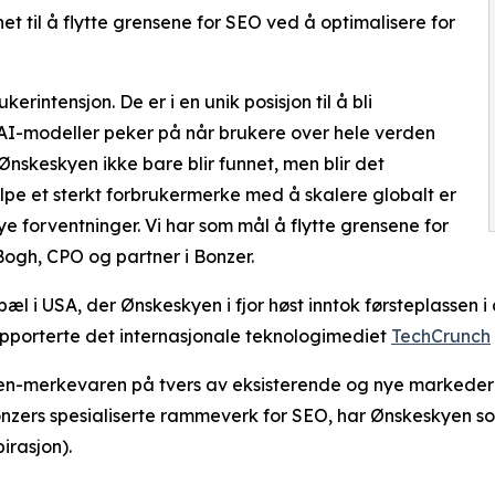
 til å flytte grensene for SEO ved å optimalisere for
rintensjon. De er i en unik posisjon til å bli
AI-modeller peker på når brukere over hele verden
Ønskeskyen ikke bare blir funnet, men blir det
jelpe et sterkt forbrukermerke med å skalere globalt er
ye forventninger. Vi har som mål å flytte grensene for
Bogh, CPO og partner i Bonzer.
æl i USA, der Ønskeskyen i fjor høst inntok førsteplassen 
pporterte det internasjonale teknologimediet
TechCrunch
yen-merkevaren på tvers av eksisterende og nye markeder
onzers spesialiserte rammeverk for SEO, har Ønskeskyen 
irasjon).