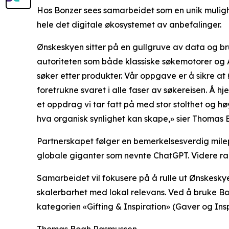
Hos Bonzer sees samarbeidet som en unik mulighet
hele det digitale økosystemet av anbefalinger.
Ønskeskyen sitter på en gullgruve av data og bruke
autoriteten som både klassiske søkemotorer og 
søker etter produkter. Vår oppgave er å sikre at 
foretrukne svaret i alle faser av søkereisen. Å h
et oppdrag vi tar fatt på med stor stolthet og hø
hva organisk synlighet kan skape,» sier Thomas 
Partnerskapet følger en bemerkelsesverdig milep
globale giganter som nevnte ChatGPT. Videre ra
Samarbeidet vil fokusere på å rulle ut Ønskesk
skalerbarhet med lokal relevans. Ved å bruke B
kategorien «Gifting & Inspiration» (Gaver og Insp