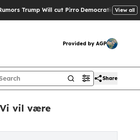
mp Will cut Pirro
Democratic Socialists of Amer
View all
Provided by AGP
Share
Vi vil være